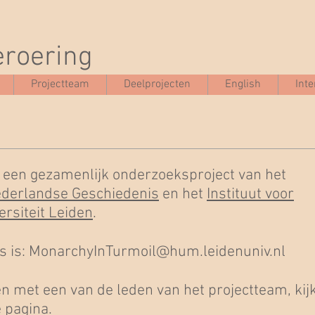
eroering
Projectteam
Deelprojecten
English
Int
s een gezamenlijk onderzoeksproject van het
ederlandse Geschiedenis
en het
Instituut voor
rsiteit Leiden
.
s is:
MonarchyInTurmoil@hum.leidenuniv.nl
n met een van de leden van het projectteam, kij
 pagina
.